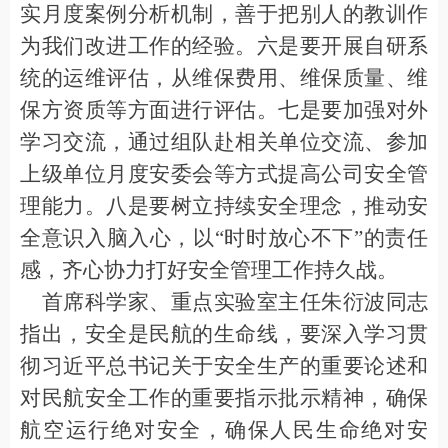
实月度案例分析机制
，
善于
把
别人的教训
作
为我们改进工作
的经验。六是要开展自研系
统的运维评估
，
从维保费用、维保质量、维
保方资质等方面
进行
评估。七是要加强对外
学习交流，
通过组队赴相关单位
交流
、参加
上级单位月度安委会等方式提高公司安全
管
理
能力
。八是要树立持续安全理念
，推动安
全意识入脑入心，
以
“
时时放心不下
”
的责任
感
，
齐心协力
打好安全管理工作持久战
。
首席科学家、重点实验室主任朱衍波同志
指出，安全是民航的生命线，要深入学习贯
彻习近平总书记关于安全生产的重要论述和
对民航安全工作的重要指示批示精神，确保
航空运行绝对安全，确保人民生命绝对安