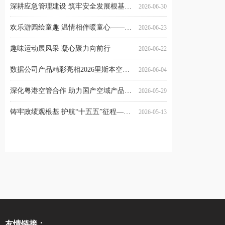
深耕应急管理建设 筑牢安全发展根基——数据公司开展应急管理专题专项培训
2026-06-30
欢乐游园绘童趣 温情相伴暖童心——数据公司“六一”亲子系列活动圆满收官
2026-06-23
趣味运动展风采 凝心聚力向前行
2026-06-22
数据公司产品精彩亮相2026里斯本空域世界展
2026-06-04
深化粤港空管合作 助力国产空域产品香港试用
2026-05-29
铸牢政绩观根基 护航“十五五”征程——数据公司党委举办学习教育专题培训
2026-05-13
友情链接：