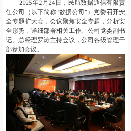
2025
年
2
月
24
日，民航数据通信有限责
任公司（以下简称
“
数据公司
”
）党委召开安
全专题扩大会，会议聚焦安全专题，分析安
全形势，
详细
部署相关工作。公司党委副书
记、总经理罗涛主持会议，公司
各级
管理干
部参加会议。