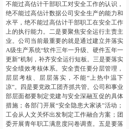
不
能
过高估计干部职工对安全工作的认识
，
绝不
能
过高估计数据公司安全生产的能力和
水平
，
绝不
能
过高估计干部职工在安全工作
上的执行能力。二是要聚焦安全运行主责主
业
。
公司当前最重要
的
就是通过建立并落实
A
级生产系统
“
软件三年一升级、硬件五年一
更新
”
机制，补齐安全运行短板。三是要落实
安全绩效考核体系
。
安全责任要分层管理，
层层考核、层层落实，
不能
“
上热中温下
凉
”
。四是
要
党政工团齐抓共管
。
公司
和
事业
部
层面都要
制定
党建与安全深融互促的具体
措施；
各部门
开展
“
安全隐患大家谈
”
活动
；
工会从人文关怀出发
制定工作
融合方案
；
团
委开展青年职工满意度问卷调查。五是要落