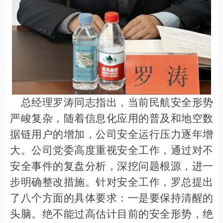
总经理罗涛同志指出，当前民航安全形势
严峻复杂，随着信息化应用的普及和
地空
数
据链用户的增加，公司安全
运行
压力逐年增
大。
公司党委高度重视安全工作，
通过对不
安全事件的
复盘
分析，
深挖问题根源，进一
步明确整改
措施。针对安全工作，
罗总提出
了八个方面的
具体要求：一是要保持清醒的
头脑
。
绝不
能
过高估计目前的安全形势
，
绝