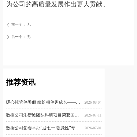
为
公司的高质量发展
作出
更大
贡献。
前一个：
无
ꄴ
后一个：
无
ꄲ
推荐资讯
数据公司召开企业文化宣贯会
ATOM改造工程系统软件采购项目顺利通过竣工验收
数据公司召开2026年全面从严治党工作会议
民航空管系统先进女职工工作者——数据公司陈思
民航数据通信有限责任公司召开2025年度工作总结会
数据公司陈勇岳同志受邀参加空管局团委二十届四中全会精神宣讲暨座谈交流活动
赴春寻韵绽芳华 步履书香致巾帼——数据公司“三八”妇女节城市文化Citywalk主题活动
巾帼展风采 奋进新征程——民航数据公司举行五一巾帼标兵（岗）及先进女职工工作者表彰仪式
聚焦职工需求 办好暖心实事——公司首届职工子女假期托管班欢乐开班
全球数据链服务联盟GLOBALink/Asia三方会议在苏州顺利举办
2026-05-07
2026-04-16
2026-04-14
2026-03-30
2026-03-26
2026-02-06
2026-02-03
2025-12-26
2025-12-17
2025-12-17
数据公司赴中科海光开展技术交流
2026-08-06
暖心托管伴暑假 缤纷相伴趣成长——民航数据公司工会暑期职工子女托管班有序开展
2026-08-04
数据公司朱衍波团队科研项目荣获国家科学技术进步奖一等奖
2026-07-11
数据公司党委举办“迎七一 强党性”专题党课辅导暨党委理论学习中心组（扩大）学习
2026-07-01