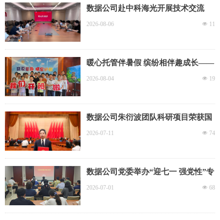
数据公司赴中科海光开展技术交流
2026-08-06
넶
11
暖心托管伴暑假 缤纷相伴趣成长——
民航数据公司工会暑期职工子女托管
2026-08-04
넶
19
班有序开展
数据公司朱衍波团队科研项目荣获国
家科学技术进步奖一等奖
2026-07-11
넶
74
数据公司党委举办“迎七一 强党性”专
题党课辅导暨党委理论学习中心组
2026-07-01
넶
68
（扩大）学习