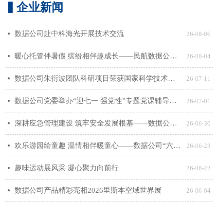
▍企业新闻
数据公司赴中科海光开展技术交流
넸
26-08-06
暖心托管伴暑假 缤纷相伴趣成长——民航数据公司工会暑期职工子女托管班有序开展
넸
26-08-04
数据公司朱衍波团队科研项目荣获国家科学技术进步奖一等奖
넸
26-07-11
数据公司党委举办“迎七一 强党性”专题党课辅导暨党委理论学习中心组（扩大）学习
넸
26-07-01
深耕应急管理建设 筑牢安全发展根基——数据公司开展应急管理专题专项培训
넸
26-06-30
欢乐游园绘童趣 温情相伴暖童心——数据公司“六一”亲子系列活动圆满收官
넸
26-06-23
趣味运动展风采 凝心聚力向前行
넸
26-06-22
数据公司产品精彩亮相2026里斯本空域世界展
넸
26-06-04