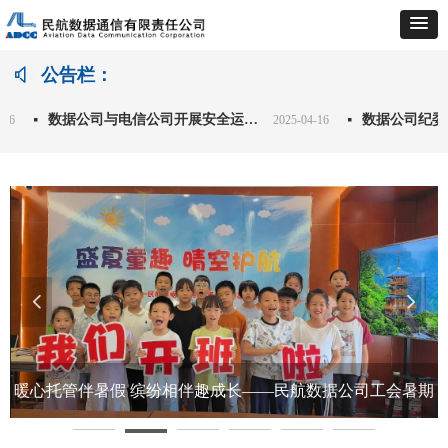
公告栏：
ꂗ
数据公司与电信公司开展安全运维专题交流 共筑民航空管安全防线
数据公司纪委召
넷
2025-04-16
넷
넳
넲
论
系
暖心托管伴暑假 缤纷相伴趣成长——民航数据公司工会暑期
职工子女托管班有序开展